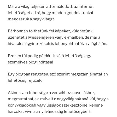
Mára a világ teljesen átformálódott: az internet
lehetőséget ad rá, hogy minden gondolatunkat
megosszuk a nagyvilággal.
Bárhonnan tölthetünk fel képeket, küldhetünk
üzenetet a Messengeren vagy e-mailben, de már a
hivatalos ügyintézések is lebonyolíthatók a világhálón.
Ezeken túl pedig például kiváló lehetőség egy
személyes blog indítása!
Egy blogban rengeteg, szó szerint megszámlálhatatlan
lehetőség rejtőzik.
Akinek van tehetsége a versekhez, novellákhoz,
megmutathatja a műveit a nagyvilágnak anélkül, hogy a
könyvkiadóknál vagy újságok szerkesztőinél kellene
harcokat vívnia a nyilvánosság lehetőségéért.