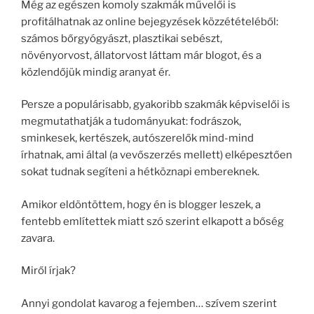
Még az egészen komoly szakmák művelői is
profitálhatnak az online bejegyzések közzétételéből:
számos bőrgyógyászt, plasztikai sebészt,
növényorvost, állatorvost láttam már blogot, és a
közlendőjük mindig aranyat ér.
Persze a populárisabb, gyakoribb szakmák képviselői is
megmutathatják a tudományukat: fodrászok,
sminkesek, kertészek, autószerelők mind-mind
írhatnak, ami által (a vevőszerzés mellett) elképesztően
sokat tudnak segíteni a hétköznapi embereknek.
Amikor eldöntöttem, hogy én is blogger leszek, a
fentebb említettek miatt szó szerint elkapott a bőség
zavara.
Miről írjak?
Annyi gondolat kavarog a fejemben… szívem szerint