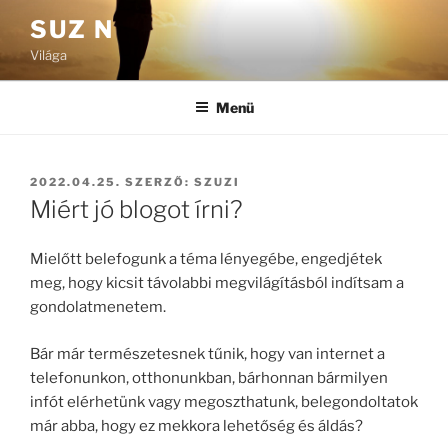
Tartalomhoz
SUZ N
Világa
Menü
BEKÜLDVE:
2022.04.25.
SZERZŐ:
SZUZI
Miért jó blogot írni?
Mielőtt belefogunk a téma lényegébe, engedjétek
meg, hogy kicsit távolabbi megvilágításból indítsam a
gondolatmenetem.
Bár már természetesnek tűnik, hogy van internet a
telefonunkon, otthonunkban, bárhonnan bármilyen
infót elérhetünk vagy megoszthatunk, belegondoltatok
már abba, hogy ez mekkora lehetőség és áldás?