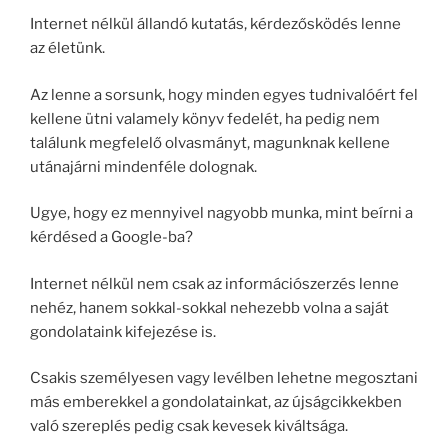
Internet nélkül állandó kutatás, kérdezősködés lenne
az életünk.
Az lenne a sorsunk, hogy minden egyes tudnivalóért fel
kellene ütni valamely könyv fedelét, ha pedig nem
találunk megfelelő olvasmányt, magunknak kellene
utánajárni mindenféle dolognak.
Ugye, hogy ez mennyivel nagyobb munka, mint beírni a
kérdésed a Google-ba?
Internet nélkül nem csak az információszerzés lenne
nehéz, hanem sokkal-sokkal nehezebb volna a saját
gondolataink kifejezése is.
Csakis személyesen vagy levélben lehetne megosztani
más emberekkel a gondolatainkat, az újságcikkekben
való szereplés pedig csak kevesek kiváltsága.