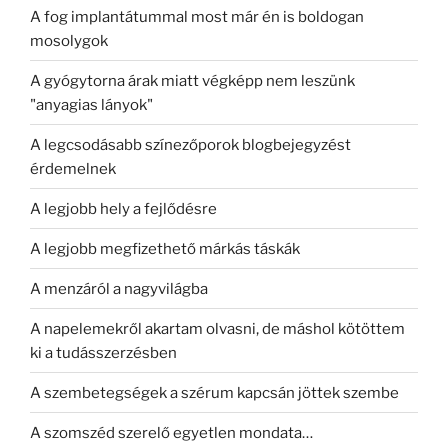
A fog implantátummal most már én is boldogan
mosolygok
A gyógytorna árak miatt végképp nem leszünk
"anyagias lányok"
A legcsodásabb színezőporok blogbejegyzést
érdemelnek
A legjobb hely a fejlődésre
A legjobb megfizethető márkás táskák
A menzáról a nagyvilágba
A napelemekről akartam olvasni, de máshol kötöttem
ki a tudásszerzésben
A szembetegségek a szérum kapcsán jöttek szembe
A szomszéd szerelő egyetlen mondata…