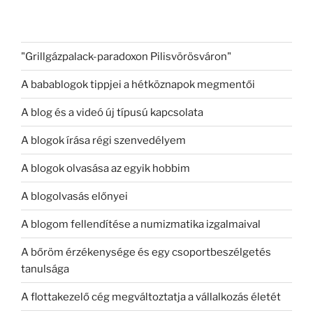
"Grillgázpalack-paradoxon Pilisvörösváron"
A babablogok tippjei a hétköznapok megmentői
A blog és a videó új típusú kapcsolata
A blogok írása régi szenvedélyem
A blogok olvasása az egyik hobbim
A blogolvasás előnyei
A blogom fellendítése a numizmatika izgalmaival
A bőröm érzékenysége és egy csoportbeszélgetés
tanulsága
A flottakezelő cég megváltoztatja a vállalkozás életét