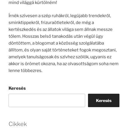
mind világgá kürtölném!
Írnék szívesen a szép ruhákról, legújabb trendekről,
sminktippekről, frizuraötletekről, de még a
kertészkedés és az állatok világa sem állnak messze
tőlem. Hosszas belső tanakodás után végül úgy
döntöttem, a blogomat a közösség szolgálatába
állítom, és olyan saját történeteket fogok megosztani,
amelyek tanulságosak és szívhez szólók, ugyanis ez
akkor is örömet okozna, ha az olvasottságom soha nem
lenne többezres.
Keresés
Keresés
Cikkek