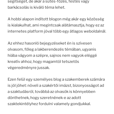
segítséget, de akár a sütés-főzés, festés vagy
barkácsolás is kiváló téma lehet.
A hobbi alapon indított blogon még akár egy közösség
is kialakulhat, ami megintcsak alátámasztja, hogy ez az
internetes platform jóval több egy átlagos weboldalnál.
Az ehhez hasonló bejegyzéseket én is szívesen
olvasom, főleg a lakberendezés témában, ugyanis
hiába vágyom a szépre, sajnos nem vagyok eléggé
kreatív ahhoz, hogy magamtól tetszetős
végeredményre jussak.
Ezen felül egy személyes blog a szakemberek számára
is jól jöhet: növeli a szakértői imázst, bizonyosságot ad
a szaktudásról, továbbá az olvasók is könnyebben
dönthetnek, hogy szeretnének-e az adott
szaktekintélyhez fordulni valamely gondjukkal.