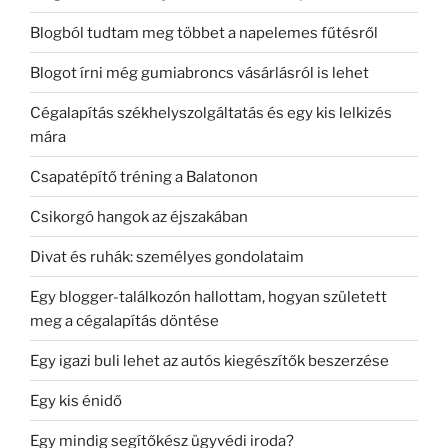
Blogból tudtam meg többet a napelemes fűtésről
Blogot írni még gumiabroncs vásárlásról is lehet
Cégalapítás székhelyszolgáltatás és egy kis lelkizés
mára
Csapatépítő tréning a Balatonon
Csikorgó hangok az éjszakában
Divat és ruhák: személyes gondolataim
Egy blogger-találkozón hallottam, hogyan született
meg a cégalapítás döntése
Egy igazi buli lehet az autós kiegészítők beszerzése
Egy kis énidő
Egy mindig segítőkész ügyvédi iroda?