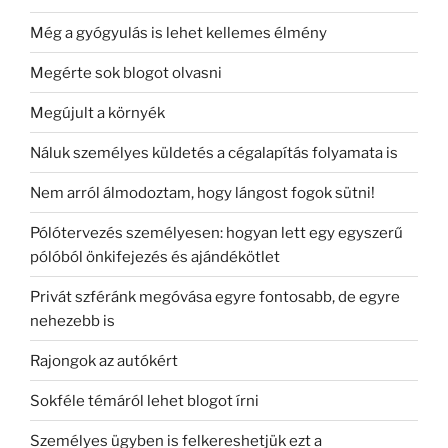
Még a gyógyulás is lehet kellemes élmény
Megérte sok blogot olvasni
Megújult a környék
Náluk személyes küldetés a cégalapítás folyamata is
Nem arról álmodoztam, hogy lángost fogok sütni!
Pólótervezés személyesen: hogyan lett egy egyszerű
pólóból önkifejezés és ajándékötlet
Privát szféránk megóvása egyre fontosabb, de egyre
nehezebb is
Rajongok az autókért
Sokféle témáról lehet blogot írni
Személyes ügyben is felkereshetjük ezt a