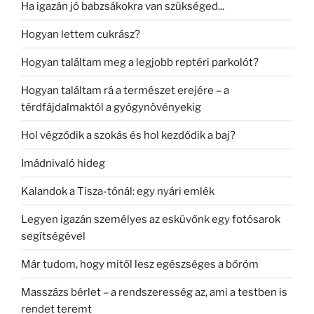
Ha igazán jó babzsákokra van szükséged...
Hogyan lettem cukrász?
Hogyan találtam meg a legjobb reptéri parkolót?
Hogyan találtam rá a természet erejére – a
térdfájdalmaktól a gyógynövényekig
Hol végződik a szokás és hol kezdődik a baj?
Imádnivaló hideg
Kalandok a Tisza-tónál: egy nyári emlék
Legyen igazán személyes az esküvőnk egy fotósarok
segítségével
Már tudom, hogy mitől lesz egészséges a bőröm
Masszázs bérlet – a rendszeresség az, ami a testben is
rendet teremt