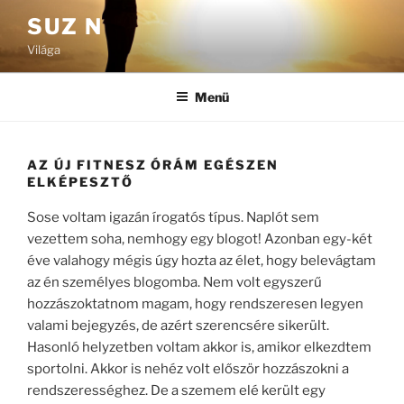
Tartalomhoz
SUZ N
Világa
Menü
AZ ÚJ FITNESZ ÓRÁM EGÉSZEN
ELKÉPESZTŐ
Sose voltam igazán írogatós típus. Naplót sem
vezettem soha, nemhogy egy blogot! Azonban egy-két
éve valahogy mégis úgy hozta az élet, hogy belevágtam
az én személyes blogomba. Nem volt egyszerű
hozzászoktatnom magam, hogy rendszeresen legyen
valami bejegyzés, de azért szerencsére sikerült.
Hasonló helyzetben voltam akkor is, amikor elkezdtem
sportolni. Akkor is nehéz volt először hozzászokni a
rendszerességhez. De a szemem elé került egy