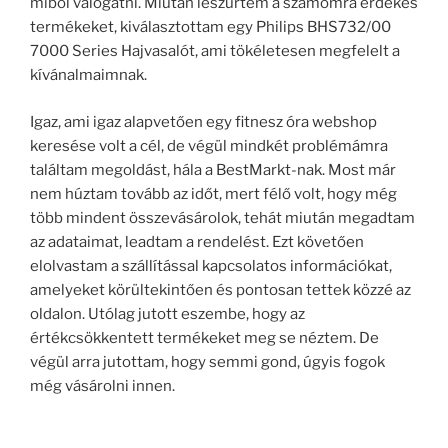
miből válogatni. Miután leszűrtem a számomra érdekes
termékeket, kiválasztottam egy Philips BHS732/00
7000 Series Hajvasalót, ami tökéletesen megfelelt a
kívánalmaimnak.
Igaz, ami igaz alapvetően egy fitnesz óra webshop
keresése volt a cél, de végül mindkét problémámra
találtam megoldást, hála a BestMarkt-nak. Most már
nem húztam tovább az időt, mert félő volt, hogy még
több mindent összevásárolok, tehát miután megadtam
az adataimat, leadtam a rendelést. Ezt követően
elolvastam a szállítással kapcsolatos információkat,
amelyeket körültekintően és pontosan tettek közzé az
oldalon. Utólag jutott eszembe, hogy az
értékcsökkentett termékeket meg se néztem. De
végül arra jutottam, hogy semmi gond, úgyis fogok
még vásárolni innen.