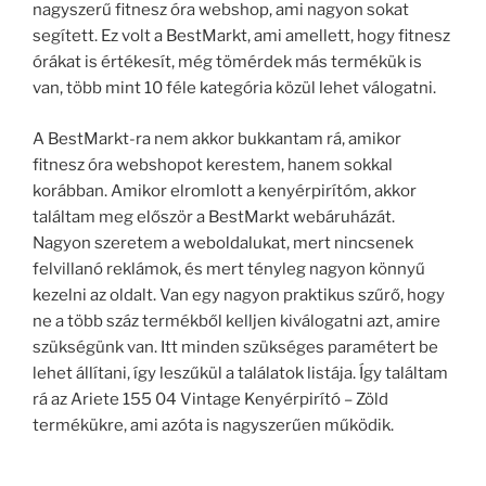
nagyszerű fitnesz óra webshop, ami nagyon sokat
segített. Ez volt a BestMarkt, ami amellett, hogy fitnesz
órákat is értékesít, még tömérdek más termékük is
van, több mint 10 féle kategória közül lehet válogatni.
A BestMarkt-ra nem akkor bukkantam rá, amikor
fitnesz óra webshopot kerestem, hanem sokkal
korábban. Amikor elromlott a kenyérpirítóm, akkor
találtam meg először a BestMarkt webáruházát.
Nagyon szeretem a weboldalukat, mert nincsenek
felvillanó reklámok, és mert tényleg nagyon könnyű
kezelni az oldalt. Van egy nagyon praktikus szűrő, hogy
ne a több száz termékből kelljen kiválogatni azt, amire
szükségünk van. Itt minden szükséges paramétert be
lehet állítani, így leszűkül a találatok listája. Így találtam
rá az Ariete 155 04 Vintage Kenyérpirító – Zöld
termékükre, ami azóta is nagyszerűen működik.