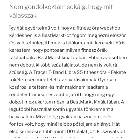
Nem gondolkoztam sokáig, hogy mit
válasszak
Így hát egyértelmű volt, hogy a fitnesz óra webshop
kérdésben is a BestMarkt-ot fogom megnézni először
(és valószínűleg itt meg is találom, amit keresek). Rá is
kerestem, hogy pontosan milyen fitnesz órák
találhatóak a BestMarkt kínálatában. Ebben az esetben
nem dobott ki több száz találatot, de nem is volt rá
szükség. A Tracer T-Band Libra S5 fitnesz óra – Fekete
tökéletesen megfelelt az elvárásaimnak. Gyorsan
kosárba is tettem, és már majdnem leadtam a
rendelést, amikor eszembe jutott, hogy még egy
dolgot meg akartam nézni a BestMarkt kínálatában. A
legutóbbi használat során ugyanis tönkrement a
hajvasalóm. Mivel elég gyakran használom, ezért
fontos volt, hogy minél előbb pótoljam a hiányt. Hát
első keresésre több mint 100 találat jött ki, szóval volt