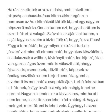
Ha ráklikkeltetek arra az oldalra, amit linkeltem –
https://pacohaus.hu/aux-klima, akkor egészen
pontosan az Aux klímáknál köttök ki, ami egy nagyon
népszerű márka. Onnan tudom ezt, hogy a barátom is
ezzel hűtteti a valagát. Szóval csak ajánlani tudom, a
saját fagyos kezeim a biztosíték rá, hogy jó ez a típus!
Függ a terméktől, hogy milyen extrákat tud, de
jószerével mindről elmondható, hogy okos készüléket,
csatlakoznak a wifihez, távirányíthatók, led kijelzőjük is
van, gazdaságos üzemmód is választható, ahogy
éjszakai is, csendesek, időzíthetők, képesek az
öndiagnosztikára, nem terjed bennük a gomba,
kivehető és mosható a csepptálcájuk, turbó fokozatban
is hűtenek, és így tovább, a végtelenségig lehetne
sorolni. Nagyon csendes ez a kis vakarcs, mintha ott
sem lenne, csak titokban leheli rád a hideget. Vagy a
meleget, mert fűteni is lehet vele. Úgyhogy ha azon
aggódnátok, hogy nem tudtok aludni mellette, mert a