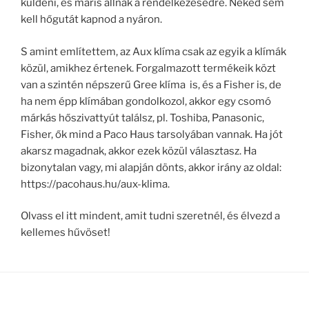
küldeni, és máris állnak a rendelkezésedre. Neked sem
kell hőgutát kapnod a nyáron.
S amint említettem, az Aux klíma csak az egyik a klímák
közül, amikhez értenek. Forgalmazott termékeik közt
van a szintén népszerű Gree klíma is, és a Fisher is, de
ha nem épp klímában gondolkozol, akkor egy csomó
márkás hőszivattyút találsz, pl. Toshiba, Panasonic,
Fisher, ők mind a Paco Haus tarsolyában vannak. Ha jót
akarsz magadnak, akkor ezek közül választasz. Ha
bizonytalan vagy, mi alapján dönts, akkor irány az oldal:
https://pacohaus.hu/aux-klima.
Olvass el itt mindent, amit tudni szeretnél, és élvezd a
kellemes hűvöset!