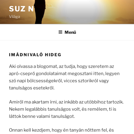
Tartalomhoz
SUZ N
Világa
Menü
IMÁDNIVALÓ HIDEG
Aki olvassa a blogomat, az tudja, hogy szeretem az
apró-cseprő gondolataimat megosztani itten, legyen
szó napi bölcsességekről, vicces sztorikról vagy
tanulságos esetekről.
Amiről ma akartam írni, az inkább az utóbbihoz tartozik.
Nekem legalábbis tanulságos volt, és remélem, ti is
láttok benne valami tanulságot.
Onnan kell kezdjem, hogy én tanyán nőttem fel, és