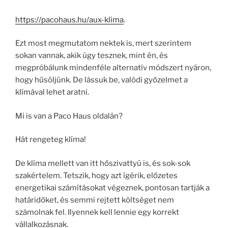
https://pacohaus.hu/aux-klima
.
Ezt most megmutatom nektek is, mert szerintem
sokan vannak, akik úgy tesznek, mint én, és
megpróbálunk mindenféle alternatív módszert nyáron,
hogy hűsöljünk. De lássuk be, valódi győzelmet a
klímával lehet aratni.
Mi is van a Paco Haus oldalán?
Hát rengeteg klíma!
De klíma mellett van itt hőszivattyú is, és sok-sok
szakértelem. Tetszik, hogy azt ígérik, előzetes
energetikai számításokat végeznek, pontosan tartják a
határidőket, és semmi rejtett költséget nem
számolnak fel. Ilyennek kell lennie egy korrekt
vállalkozásnak.