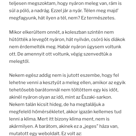
teljesen megszoktam, hogy nyáron meleg van, rám is
sül a póló, a nadrág. Ezzel jár a nyár. Télen meg majd’
megfagyunk, hát ilyen a tél, nem? Ez természetes.
Mikor elkerültem onnét, a koleszban szintén nem
hűtötték a levegőt nyáron, hát nyilván, csóró kis diákok
nem érdemelték meg. Habár nyáron úgysem voltunk
ott. De amennyit ott voltunk, végig szenvedtük a
melegtől.
Nekem egész addig nem is jutott eszembe, hogy fel
lehetne venni a kesztyűt a meleg ellen, amikor az egyik
tehetősebb barátomnál nem töltöttem egy kis időt,
akinél nyáron olyan az idő, mint az Északi-sarkon.
Nekem talán kicsit hideg, de ha megtaláljuk a
megfelelő hőmérsékletet, akkor igazán kellemes tud
lenni a klíma. Mert itt bizony klíma ment, nem is
akármilyen. A barátom, akinek ez a „jeges” háza van,
mutatott egy weboldalt. Ez volt az: