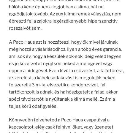
hálóba kéne éppen a legjobban a klíma, hát ne
aggódjatok tovább. Az aux klíma remek választás, nem
ébreszti fel a zajokra legérzékenyebb, hiperszenzitív
rosszalvót sem.
A Paco Haus azt is hozzáteszi, hogy ők mivel járulnak
még hozzá a vásárlásodhoz. Ilyen a több éves garancia,
ami sok év, hogy a készülék sok-sok ideig veled legyen
és jó közérzetet nyújtson neked a melegével vagy
éppen a hidegével. Ezen kívül a csövezést, a faláttörést,
a szerelést, a kábelcsatlakozást is megoldják neked,
felszerelik 3 m-ig, elvezetik a kondenzvizet, fali
tartókonzolt is adnak, és ha hőszigetelt a falad, akkor
spéci távoltartót is nyújtanak a klíma mellé. Ez ám a
teljes körű odafigyelés!
Könnyedén felveheted a Paco Haus csapatával a
kapcsolatot, elég csak felhívni őket, vagy üzenetet