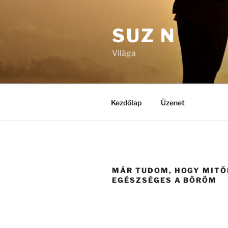
Tartalomhoz
SUZ N
Világa
Kezdőlap
Üzenet
MÁR TUDOM, HOGY MITŐ
EGÉSZSÉGES A BŐRÖM