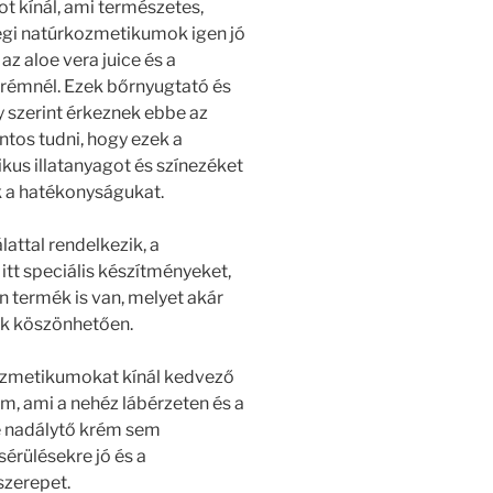
t kínál, ami természetes,
égi natúrkozmetikumok igen jó
az aloe vera juice és a
rémnél. Ezek bőrnyugtató és
 szerint érkeznek ebbe az
tos tudni, hogy ezek a
kus illatanyagot és színezéket
k a hatékonyságukat.
attal rendelkezik, a
tt speciális készítményeket,
n termék is van, melyet akár
ek köszönhetően.
ozmetikumokat kínál kedvező
m, ami a nehéz lábérzeten és a
te nadálytő krém sem
sérülésekre jó és a
szerepet.