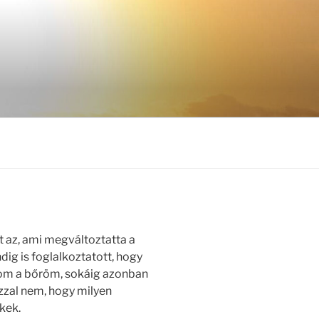
t az, ami megváltoztatta a
ig is foglalkoztatott, hogy
lom a bőröm, sokáig azonban
zzal nem, hogy milyen
kek.