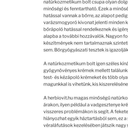
natúrkozmetikum bolt csupa olyan dolgo
minőségi és fenntartható. Ezek a minős
hatással vannak a bőrre, az alapot pedig 
varázsmogyoró kivonat jelenti minden k
bőrápoló hatással rendelkeznek és igény
alapba a további hozzávalók. Nagyon fon
készítmények nem tartalmaznak szinteti
sem. Bőrgyógyászati tesztek is igazoljá
A natúrkozmetikum bolt igen széles kínál
gyógynövényes krémek mellett találunk i
test- és kézápoló krémeket és több olya
magunkkal is vihetünk, kis kiszerelésén
A herbiovit.hu magas minőségű natúrk
árakon, ilyen például a vadgesztenye kré
visszeres problémákon is segít. A feke
hiányozhat egyik háztartásból sem, ez a 
véraláfutások kezelésében játszik nagy 