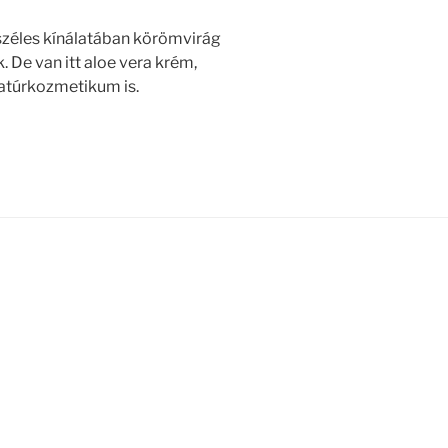
u széles kínálatában körömvirág
. De van itt aloe vera krém,
atúrkozmetikum is.