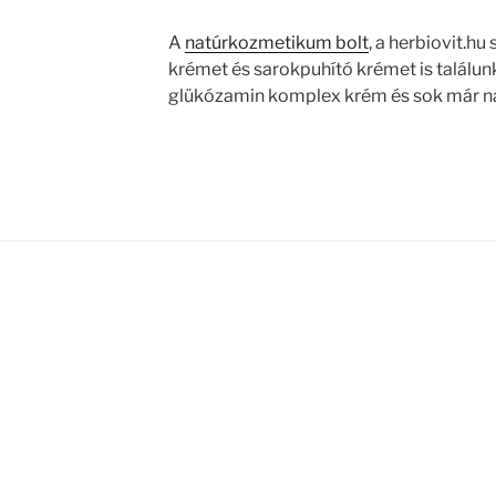
A
natúrkozmetikum bolt
, a herbiovit.h
krémet és sarokpuhító krémet is találunk
glükózamin komplex krém és sok már n