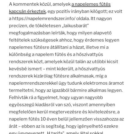
A kommentek közül, amelyek
a napelemes fűtés
kapcsán érkeztek
, egy pozitív irányban kilógott; ez volt
a https://napelemrendszer.info/ oldala. Itt nagyon
precízen, de tökéletesen „laikusbarát”
megfogalmazásban leírták, hogy milyen alapvető
feltételek szükségesek ahhoz, hogy érdemes legyen
napelemes fűtésre átállítani a házat, illetve mi a
különbség a napelem fűtés és a hőszivattyús
rendszerek közt, amelyek közül talán az utóbbi kicsit
kevésbé ismert – mint kiderült, a hőszivattyús
rendszerek kizárólag fűtésre alkalmasak, míg a
napelemrendszerekkel úgy tudunk elektromos áramot
termeltetni, hogy az igazából bármire alkalmas legyen.
Felhívták rá a figyelmet, hogy ugyan nagyobb
egyösszegű kiadásról van szó, viszont amennyiben
megfelelően kerül megtervezésre és kivitelezésre, a
napelem fűtés 10 éven belül jellemzően visszahozza az
árát – ebben az is segítség, hogy igényelhető ezekre
egy úgynevezett „H tarifa”, amely által sokkal