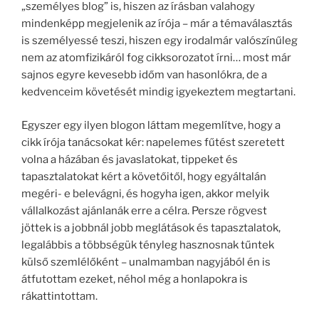
„személyes blog” is, hiszen az írásban valahogy
mindenképp megjelenik az írója – már a témaválasztás
is személyessé teszi, hiszen egy irodalmár valószínűleg
nem az atomfizikáról fog cikksorozatot írni… most már
sajnos egyre kevesebb időm van hasonlókra, de a
kedvenceim követését mindig igyekeztem megtartani.
Egyszer egy ilyen blogon láttam megemlítve, hogy a
cikk írója tanácsokat kér: napelemes fűtést szeretett
volna a házában és javaslatokat, tippeket és
tapasztalatokat kért a követőitől, hogy egyáltalán
megéri- e belevágni, és hogyha igen, akkor melyik
vállalkozást ajánlanák erre a célra. Persze rögvest
jöttek is a jobbnál jobb meglátások és tapasztalatok,
legalábbis a többségük tényleg hasznosnak tűntek
külső szemlélőként – unalmamban nagyjából én is
átfutottam ezeket, néhol még a honlapokra is
rákattintottam.