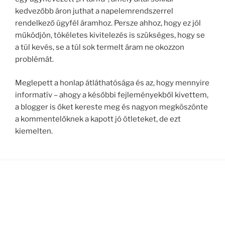
kedvezőbb áron juthat a napelemrendszerrel
rendelkező ügyfél áramhoz. Persze ahhoz, hogy ez jól
működjön, tökéletes kivitelezés is szükséges, hogy se
a túl kevés, se a túl sok termelt áram ne okozzon
problémát.
Meglepett a honlap átláthatósága és az, hogy mennyire
informatív – ahogy a későbbi fejleményekből kivettem,
a blogger is őket kereste meg és nagyon megköszönte
a kommentelőknek a kapott jó ötleteket, de ezt
kiemelten.