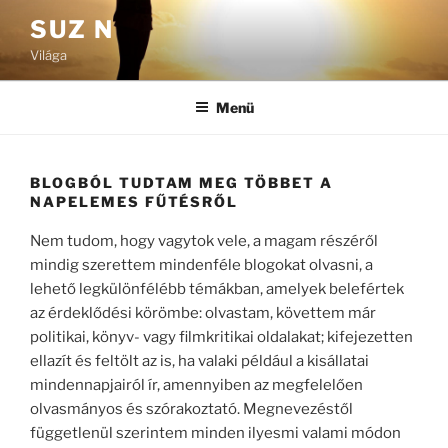
Tartalomhoz
SUZ N
Világa
Menü
BLOGBÓL TUDTAM MEG TÖBBET A
NAPELEMES FŰTÉSRŐL
Nem tudom, hogy vagytok vele, a magam részéről
mindig szerettem mindenféle blogokat olvasni, a
lehető legkülönfélébb témákban, amelyek belefértek
az érdeklődési körömbe: olvastam, követtem már
politikai, könyv- vagy filmkritikai oldalakat; kifejezetten
ellazít és feltölt az is, ha valaki például a kisállatai
mindennapjairól ír, amennyiben az megfelelően
olvasmányos és szórakoztató. Megnevezéstől
függetlenül szerintem minden ilyesmi valami módon