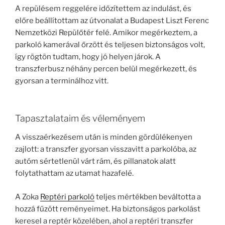
A repülésem reggelére időzítettem az indulást, és
előre beállítottam az útvonalat a Budapest Liszt Ferenc
Nemzetközi Repülőtér felé. Amikor megérkeztem, a
parkoló kamerával őrzött és teljesen biztonságos volt,
így rögtön tudtam, hogy jó helyen járok. A
transzferbusz néhány percen belül megérkezett, és
gyorsan a terminálhoz vitt.
Tapasztalataim és véleményem
A visszaérkezésem után is minden gördülékenyen
zajlott: a transzfer gyorsan visszavitt a parkolóba, az
autóm sértetlenül várt rám, és pillanatok alatt
folytathattam az utamat hazafelé.
A Zoka
Reptéri parkoló
teljes mértékben beváltotta a
hozzá fűzött reményeimet. Ha biztonságos parkolást
keresel a reptér közelében, ahol a reptéri transzfer