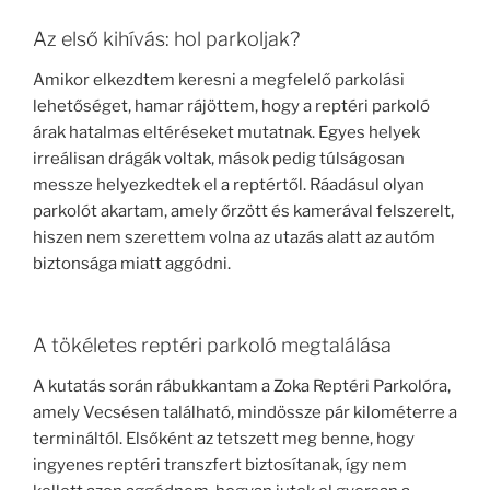
Az első kihívás: hol parkoljak?
Amikor elkezdtem keresni a megfelelő parkolási
lehetőséget, hamar rájöttem, hogy a reptéri parkoló
árak hatalmas eltéréseket mutatnak. Egyes helyek
irreálisan drágák voltak, mások pedig túlságosan
messze helyezkedtek el a reptértől. Ráadásul olyan
parkolót akartam, amely őrzött és kamerával felszerelt,
hiszen nem szerettem volna az utazás alatt az autóm
biztonsága miatt aggódni.
A tökéletes reptéri parkoló megtalálása
A kutatás során rábukkantam a Zoka Reptéri Parkolóra,
amely Vecsésen található, mindössze pár kilométerre a
termináltól. Elsőként az tetszett meg benne, hogy
ingyenes reptéri transzfert biztosítanak, így nem