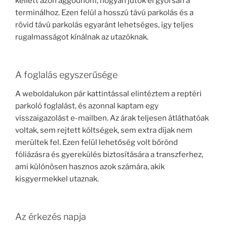
kellett azon aggódnom, hogyan jutok el gyorsan a
terminálhoz. Ezen felül a hosszú távú parkolás és a
rövid távú parkolás egyaránt lehetséges, így teljes
rugalmasságot kínálnak az utazóknak.
A foglalás egyszerűsége
A weboldalukon pár kattintással elintéztem a reptéri
parkoló foglalást, és azonnal kaptam egy
visszaigazolást e-mailben. Az árak teljesen átláthatóak
voltak, sem rejtett költségek, sem extra díjak nem
merültek fel. Ezen felül lehetőség volt bőrönd
fóliázásra és gyerekülés biztosítására a transzferhez,
ami különösen hasznos azok számára, akik
kisgyermekkel utaznak.
Az érkezés napja