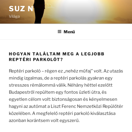
Tartalomhoz
SUZ N
Világa
Menü
HOGYAN TALÁLTAM MEG A LEGJOBB
REPTÉRI PARKOLÓT?
Reptéri parkoló – régen ez „nehéz műfaj” volt. Az utazás
mindig izgalmas, de a reptéri parkolás gyakran egy
stresszes rémálommá válik. Néhány héttel ezelőtt
Budapestről repültem egy fontos üzleti útra, és
egyetlen célom volt: biztonságosan és kényelmesen
hagyni az autómat a Liszt Ferenc Nemzetközi Repülőtér
közelében. A megfelelő reptéri parkoló kiválasztása
azonban korántsem volt egyszerű.