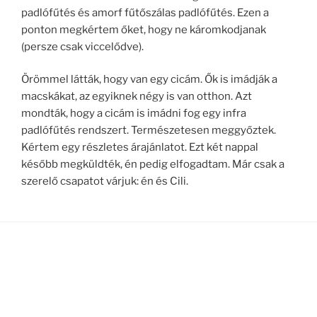
padlófűtés és amorf fűtőszálas padlófűtés. Ezen a
ponton megkértem őket, hogy ne káromkodjanak
(persze csak viccelődve).
Örömmel látták, hogy van egy cicám. Ők is imádják a
macskákat, az egyiknek négy is van otthon. Azt
mondták, hogy a cicám is imádni fog egy infra
padlófűtés rendszert. Természetesen meggyőztek.
Kértem egy részletes árajánlatot. Ezt két nappal
később megküldték, én pedig elfogadtam. Már csak a
szerelő csapatot várjuk: én és Cili.