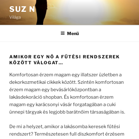
Tartalomhoz
SUZ N
Világa
Menü
AMIKOR EGY NŐ A FŰTÉSI RENDSZEREK
KÖZÖTT VÁLOGAT…
Komfortosan érzem magam egy illatszer üzletben a
dekorkozmetikai cikkek között. Szintén komfortosan
érzem magam egy bevásárlóközpontban a
lakásdekoráció shopban. És komfortosan érzem
magam egy karácsonyi vásár forgatagában a cuki
ünnepi tárgyak és legjobb barátnőim társaságában is.
De mi a helyzet, amikor a lakásomba keresek fűtési
rendszert? Természetesen full diszkomfort érzésem