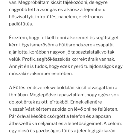
van. Megpróbáltam kicsit tájékozódni, de egyre
nagyobb lett a zsongás és a káosz a fejemben:
hőszivattyú, infrafűtés, napelem, elektromos
padlófűtés.
Éreztem, hogy fel kell tenni a kezemet és segítséget
kérni. Egy ismerősöm a Fűtésrendszerek csapatát
ajánlotta, korábban nagyon jó tapasztalataik voltak
velük. Profik, segítőkészek és korrekt áraik vannak.
Annyit én is tudok, hogy ezek nyerő tulajdonságok egy
műszaki szakember esetében.
A Fűtésrendszerek weboldalán kicsit olvasgattam a
témában. Meglepődve tapasztaltam, hogy egész sok
dolgot értek az ott leírtakból. Ennek ellenére
visszahívást kértem az oldalon lévő online felületen.
Pár órával később csörgött a telefon és alaposan
átbeszéltük a céljaimat és a lehetőségeimet. A célom:
egy olcsó és gazdaságos fűtés a jelenlegi gázkazán