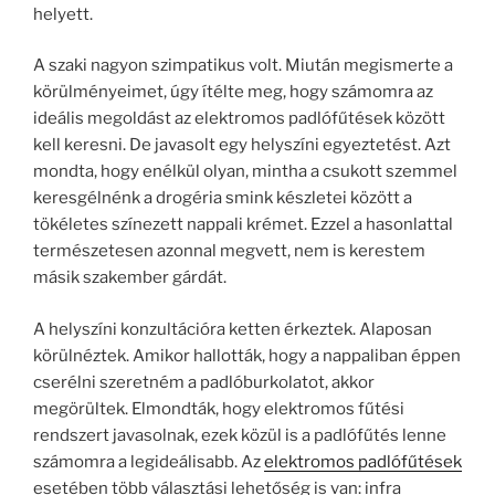
helyett.
A szaki nagyon szimpatikus volt. Miután megismerte a
körülményeimet, úgy ítélte meg, hogy számomra az
ideális megoldást az elektromos padlófűtések között
kell keresni. De javasolt egy helyszíni egyeztetést. Azt
mondta, hogy enélkül olyan, mintha a csukott szemmel
keresgélnénk a drogéria smink készletei között a
tökéletes színezett nappali krémet. Ezzel a hasonlattal
természetesen azonnal megvett, nem is kerestem
másik szakember gárdát.
A helyszíni konzultációra ketten érkeztek. Alaposan
körülnéztek. Amikor hallották, hogy a nappaliban éppen
cserélni szeretném a padlóburkolatot, akkor
megörültek. Elmondták, hogy elektromos fűtési
rendszert javasolnak, ezek közül is a padlófűtés lenne
számomra a legideálisabb. Az
elektromos padlófűtések
esetében több választási lehetőség is van: infra