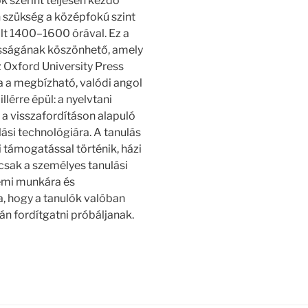
k szerint teljesen kezdő
n szükség a középfokú szint
lt 1400–1600 órával. Ez a
sságának köszönhető, amely
z Oxford University Press
a a megbízható, valódi angol
lérre épül: a nyelvtani
 a visszafordításon alapuló
lási technológiára. A tanulás
 támogatással történik, házi
mcsak a személyes tanulási
emi munkára és
a, hogy a tanulók valóban
n fordítgatni próbáljanak.