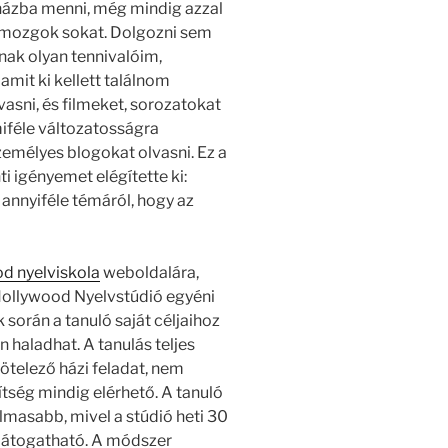
nházba menni, még mindig azzal
mozgok sokat. Dolgozni sem
nnak olyan tennivalóim,
amit ki kellett találnom
asni, és filmeket, sorozatokat
miféle változatosságra
zemélyes blogokat olvasni. Ez a
i igényemet elégítette ki:
s annyiféle témáról, hogy az
d nyelviskola
weboldalára,
Hollywood Nyelvstúdió egyéni
során a tanuló saját céljaihoz
 haladhat. A tanulás teljes
ötelező házi feladat, nem
ítség mindig elérhető. A tanuló
lmasabb, mivel a stúdió heti 30
s látogatható. A módszer