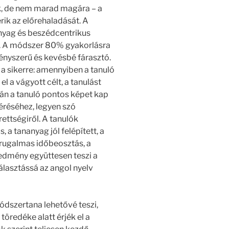
ik, de nem marad magára – a
ik az előrehaladását. A
nyag és beszédcentrikus
st. A módszer 80% gyakorlásra
ményszerű és kevésbé fárasztó.
 a sikerre: amennyiben a tanuló
el a vágyott célt, a tanulást
án a tanuló pontos képet kap
léréséhez, legyen szó
rettségiről. A tanulók
, a tananyag jól felépített, a
 rugalmas időbeosztás, a
edmény együttesen teszi a
lasztássá az angol nyelv
dszertana lehetővé teszi,
öredéke alatt érjék el a