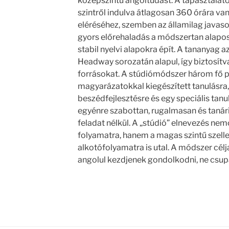
középszintű angoltudást. A tapasztalato
szintről indulva átlagosan 360 órára va
eléréséhez, szemben az államilag javaso
gyors előrehaladás a módszertan alapo
stabil nyelvi alapokra épít. A tananyag a
Headway sorozatán alapul, így biztosítv
forrásokat. A stúdiómódszer három fő pil
magyarázatokkal kiegészített tanulásra,
beszédfejlesztésre és egy speciális tanu
egyénre szabottan, rugalmasan és tanári
feladat nélkül. A „stúdió” elnevezés ne
folyamatra, hanem a magas szintű szell
alkotófolyamatra is utal. A módszer célj
angolul kezdjenek gondolkodni, ne csupá