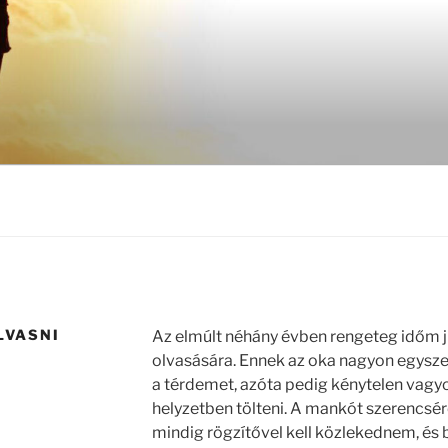
LVASNI
Az elmúlt néhány évben rengeteg időm j
olvasására. Ennek az oka nagyon egysz
a térdemet, azóta pedig kénytelen vagyo
helyzetben tölteni. A mankót szerencsé
mindig rögzítővel kell közlekednem, és 