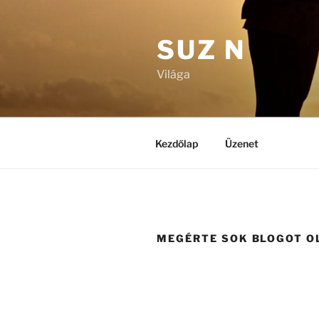
Tartalomhoz
SUZ N
Világa
Kezdőlap
Üzenet
MEGÉRTE SOK BLOGOT O