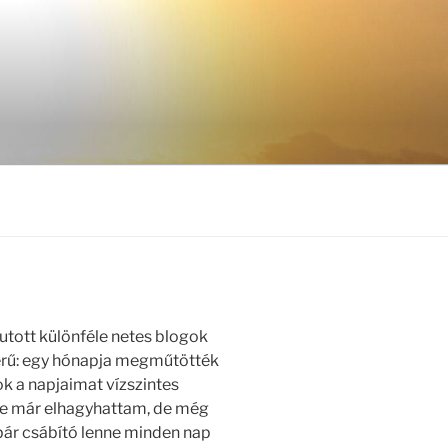
utott különféle netes blogok
erű: egy hónapja megműtötték
k a napjaimat vízszintes
re már elhagyhattam, de még
bár csábító lenne minden nap