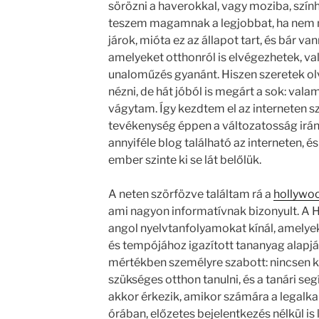
sörözni a haverokkal, vagy moziba, szí
teszem magamnak a legjobbat, ha nem 
járok, mióta ez az állapot tart, és bár va
amelyeket otthonról is elvégezhetek, val
unaloműzés gyanánt. Hiszen szeretek olv
nézni, de hát jóból is megárt a sok: vala
vágytam. Így kezdtem el az interneten s
tevékenység éppen a változatosság iránt
annyiféle blog található az interneten, é
ember szinte ki se lát belőlük.
A neten szörfözve találtam rá a
hollywoo
ami nagyon informatívnak bizonyult. A 
angol nyelvtanfolyamokat kínál, amelyek 
és tempójához igazított tananyag alapján
mértékben személyre szabott: nincsen k
szükséges otthon tanulni, és a tanári seg
akkor érkezik, amikor számára a legalka
órában, előzetes bejelentkezés nélkül i