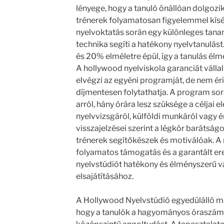
lényege, hogy a tanuló önállóan dolgoz
trénerek folyamatosan figyelemmel kísér
nyelvoktatás során egy különleges tana
technika segíti a hatékony nyelvtanulá
és 20% elméletre épül, így a tanulás él
A hollywood nyelviskola garanciát vállal
elvégzi az egyéni programját, de nem éri 
díjmentesen folytathatja. A program sor
arról, hány órára lesz szüksége a céljai e
nyelvvizsgáról, külföldi munkáról vagy é
visszajelzései szerint a légkör barátságos
trénerek segítőkészek és motiválóak. A
folyamatos támogatás és a garantált er
nyelvstúdiót hatékony és élményszerű vá
elsajátításához.
A Hollywood Nyelvstúdió egyedülálló mó
hogy a tanulók a hagyományos óraszám t