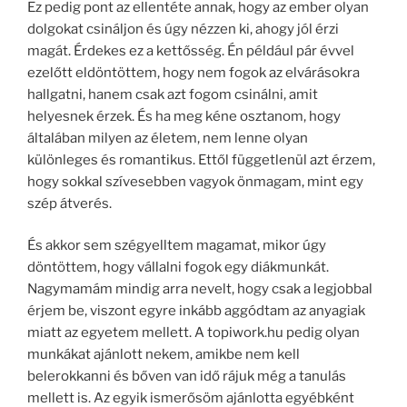
Ez pedig pont az ellentéte annak, hogy az ember olyan
dolgokat csináljon és úgy nézzen ki, ahogy jól érzi
magát. Érdekes ez a kettősség. Én például pár évvel
ezelőtt eldöntöttem, hogy nem fogok az elvárásokra
hallgatni, hanem csak azt fogom csinálni, amit
helyesnek érzek. És ha meg kéne osztanom, hogy
általában milyen az életem, nem lenne olyan
különleges és romantikus. Ettől függetlenül azt érzem,
hogy sokkal szívesebben vagyok önmagam, mint egy
szép átverés.
És akkor sem szégyelltem magamat, mikor úgy
döntöttem, hogy vállalni fogok egy diákmunkát.
Nagymamám mindig arra nevelt, hogy csak a legjobbal
érjem be, viszont egyre inkább aggódtam az anyagiak
miatt az egyetem mellett. A topiwork.hu pedig olyan
munkákat ajánlott nekem, amikbe nem kell
belerokkanni és bőven van idő rájuk még a tanulás
mellett is. Az egyik ismerősöm ajánlotta egyébként