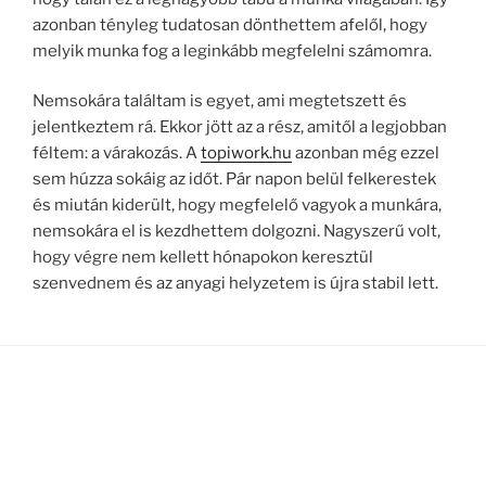
azonban tényleg tudatosan dönthettem afelől, hogy
melyik munka fog a leginkább megfelelni számomra.
Nemsokára találtam is egyet, ami megtetszett és
jelentkeztem rá. Ekkor jött az a rész, amitől a legjobban
féltem: a várakozás. A
topiwork.hu
azonban még ezzel
sem húzza sokáig az időt. Pár napon belül felkerestek
és miután kiderült, hogy megfelelő vagyok a munkára,
nemsokára el is kezdhettem dolgozni. Nagyszerű volt,
hogy végre nem kellett hónapokon keresztül
szenvednem és az anyagi helyzetem is újra stabil lett.