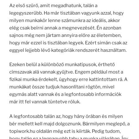
Az első szűrő, amit megadhatunk, talán a
legegyszerűbb. Ha már tisztában vagyunk azzal, hogy
milyen munkakör lenne számunkra az ideális, akkor
elég csak beírni annak a megnevezését. Én azonban
sajnos még nem jártam annyira előre az életemben,
hogy már ezzel is tisztában legyek. Ezért simán csak az
eggyel lejjebb lévő kategóriák rendszerét használtam.
Ezeken belül a különböző munkatípusok, érthető
címszavak alá vannak gyűjtve. Engem például most a
fizikai munka érdekelt, úgyhogy erre kattintottam rá. A
munkákat össze tudjuk hasonlítani rögtön, mivel
egymás alatt vannak és a legfontosabb információk
már itt fel vannak tüntetve róluk.
A legfontosabb talán az, hogy hány órában és milyen
bér mellett kell majd dolgoznunk. Bármilyen meglepő, a
topiwork.hu oldalán még ezt is kiírták. Pedig tudom,
hogy talán ez a legnagyobb tabu a munka világában. Így