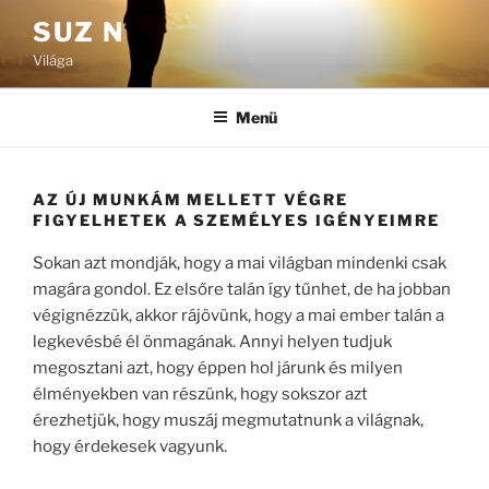
Tartalomhoz
SUZ N
Világa
Menü
AZ ÚJ MUNKÁM MELLETT VÉGRE
FIGYELHETEK A SZEMÉLYES IGÉNYEIMRE
Sokan azt mondják, hogy a mai világban mindenki csak
magára gondol. Ez elsőre talán így tűnhet, de ha jobban
végignézzük, akkor rájövünk, hogy a mai ember talán a
legkevésbé él önmagának. Annyi helyen tudjuk
megosztani azt, hogy éppen hol járunk és milyen
élményekben van részünk, hogy sokszor azt
érezhetjük, hogy muszáj megmutatnunk a világnak,
hogy érdekesek vagyunk.