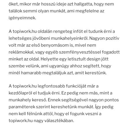
őket, mikor már hosszú ideje azt hallgatta, hogy nem
találok semmi olyan munkát, ami megfelelne az
igényeimnek.
A topiwork.hu oldalán rengeteg infót el tudunk érni a
lehetséges jövőbeni munkahelyeinkről. Nagyon pozitív
volt már az első benyomásom is, mivel nem
reklámokkal, vagy egyéb szemfényvesztéssel fogadott
minket az oldal. Helyette egy letisztult design jött
szembe velünk, ami ugyanúgy ahhoz segített, hogy
minél hamarabb megtaláljuk azt, amit kerestünk.
A topiwork.hu legfontosabb funkcióját már a
kezdőlapról el tudjuk érni. Ez pedig nem más, mint a
munkahely kereső. Ennek segítségével nagyon pontos
paraméterek szerint kereshetünk munkát. Így pedig
nem kell félnünk attól, hogy el fogunk veszni a
topiwork.hu nagy választékában.