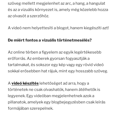
szöveg mellett megjelenhet az arc, a hang, a hangulat
és az a vizuális környezet is, amely még közelebb hozza
az olvasót a szerzőhöz.
A videó nem helyettesíti a blogot, hanem kiegészíti azt!
De miért fontos a vizuális történetmesélés?
Az online térben a figyelem az egyik legértékesebb
erőforrás. Az emberek gyorsan fogyasztják a
tartalmakat, és sokszor egy kép vagy egy rövid videó
sokkal erősebben hat rájuk, mint egy hosszabb szöveg.
A
videó készítés
lehetőséget ad arra, hogy a
történetek ne csak olvashatók, hanem átélhetők is
legyenek. Egy videóban megjelenhetnek azok a
pillanatok, amelyek egy blogbejegyzésben csak leírás
formájában szerepelnek.