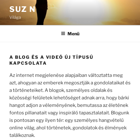
Tartalomhoz
SUZ N
Világa
Menü
A BLOG ÉS A VIDEÓ ÚJ TÍPUSÚ
KAPCSOLATA
Az internet megjelenése alapjaiban változtatta meg
azt, ahogyan az emberek megosztják a gondolataikat és
a történeteiket. A blogok, személyes oldalak és
közösségi felületek lehetőséget adnak arra, hogy bárki
hangot adjon a véleményének, bemutassa az életének
fontos pillanatait vagy inspiráló tapasztalatait. Blogunk
is pontosan egy ilyen tér: egy személyes hangvételű
online világ, ahol történetek, gondolatok és élmények
találkoznak.