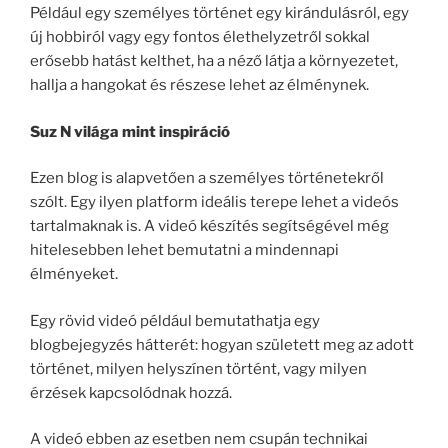
Például egy személyes történet egy kirándulásról, egy
új hobbiról vagy egy fontos élethelyzetről sokkal
erősebb hatást kelthet, ha a néző látja a környezetet,
hallja a hangokat és részese lehet az élménynek.
Suz N világa mint inspiráció
Ezen blog is alapvetően a személyes történetekről
szólt. Egy ilyen platform ideális terepe lehet a videós
tartalmaknak is. A videó készítés segítségével még
hitelesebben lehet bemutatni a mindennapi
élményeket.
Egy rövid videó például bemutathatja egy
blogbejegyzés hátterét: hogyan született meg az adott
történet, milyen helyszínen történt, vagy milyen
érzések kapcsolódnak hozzá.
A videó ebben az esetben nem csupán technikai