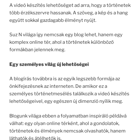
A videó készítés lehetőséget ad arra, hogy a történetek
több érzékszervre hassanak. A szöveg, a kép és a hang
együtt sokkal gazdagabb élményt nyújt.
Suz N világa így nemcsak egy blog lehet, hanem egy
komplex online tér, ahol a történetek különböző
formákban jelennek meg.
Egy személyes világ új lehetőségei
A blogírás továbbra is az egyik legszebb formája az
önkifejezésnek az interneten. De amikor ez a
személyes történetmesélés találkozik a videó készítés
lehetőségeivel, egy egészen új dimenzió nyílik meg.
Blogunk világa ebben a folyamatban inspiráló példává
válhat: egy olyan online térként, ahol a gondolatok,
történetek és élmények nemcsak olvashatók, hanem
láthatók és átélhetők is.