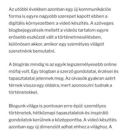
Az utóbbi években azonban egy új kommunikációs
forma is egyre nagyobb szerepet kapott ebben a
digitális környezetben: a videó készítés. A szöveges
blogbejegyzések mellett a videós tartalom egyre
erősebb eszközzé vált a történetmesélésben,
különösen akkor, amikor egy személyes világot
szeretnénk bemutatni.
A blogírás mindig is az egyik legszemélyesebb online
műfaj volt. Egy blogban a szerző gondolatai, érzései és
tapasztalatai jelennek meg. Az olvasók gyakran azért
térnek vissza egy oldalra, mert azonosulni tudnak a
történetekkel.
Blogunk világa is pontosan erre épül: személyes
történetek, hétköznapi tapasztalatok és inspiráló
gondolatok kerülnek a középpontba. A videó készítés
azonban egy új dimenziót adhat ehhez a világhoz. A