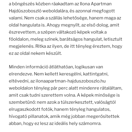
a böngészés közben ráakadtam az Ilona Apartman
Hajdúszoboszló weboldalára, és azonnal megfogott
valami. Nem csak a szállás lehetősége, hanem maga az
oldal hangulata is. Ahogy megnyílt, az első dolog, amit
észrevettem, a szépen váltakozó képek voltak a
főoldalon, meleg színek, barátságos hangulat, letisztult
megjelenés. Ritka az ilyen, de itt tényleg éreztem, hogy
ez az oldal nekem készült.
Minden információ átláthatóan, logikusan van
elrendezve. Nem kellett keresgélni, kattintgatni,
eltévedni, az ilonaapartman-hajduszoboszlo.hu
weboldalon tényleg pár perc alatt mindenre rátaláltam,
amit csak tudni szerettem volna. A képek minősége is
szembetűnő: nem azok a túlszerkesztett, valóságtól
elrugaszkodott fotók, hanem tényleg hangulatos,
hívogató pillanatok, amik még jobban megerősítettek
abban, hogy ez lesz az ideális hely számomra.