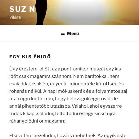
Tartalomhoz
SUZ N
Világa
Menü
EGY KIS ÉNIDŐ
Úgy éreztem, eljött az a pont, amikor muszáj egy kis
időt csak magamra szánnom. Nem barátokkal, nem
családdal, csak én, egyedül, mindenféle kötöttség és
rohanás nélkül. A napi mókuskerék és a folyamatos zaj
után úgy döntöttem, hogy belevágok egy rövid, de
annál pihentetőbb utazásba. Valahol, ahol egyszerre
tudok kikapcsolódni, feltöltődni és egy kicsit újra
ráhangolódni önmagamra.
Elkezdtem nézelődni, hová is mehetnék. Az egyik este