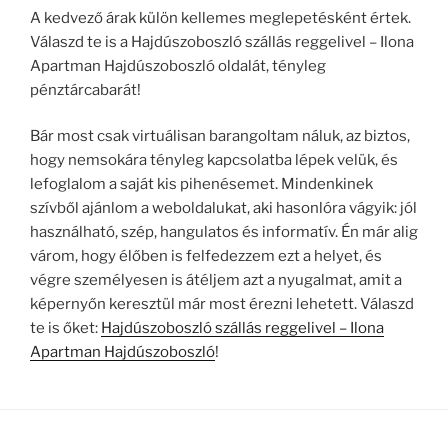
A kedvező árak külön kellemes meglepetésként értek.
Válaszd te is a Hajdúszoboszló szállás reggelivel – Ilona
Apartman Hajdúszoboszló oldalát, tényleg
pénztárcabarát!
Bár most csak virtuálisan barangoltam náluk, az biztos,
hogy nemsokára tényleg kapcsolatba lépek velük, és
lefoglalom a saját kis pihenésemet. Mindenkinek
szívből ajánlom a weboldalukat, aki hasonlóra vágyik: jól
használható, szép, hangulatos és informatív. Én már alig
várom, hogy élőben is felfedezzem ezt a helyet, és
végre személyesen is átéljem azt a nyugalmat, amit a
képernyőn keresztül már most érezni lehetett. Válaszd
te is őket:
Hajdúszoboszló szállás reggelivel – Ilona
Apartman Hajdúszoboszló
!