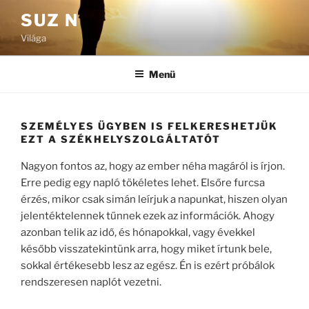
Tartalomhoz
SUZ N
Világa
Menü
SZEMÉLYES ÜGYBEN IS FELKERESHETJÜK
EZT A SZÉKHELYSZOLGÁLTATÓT
Nagyon fontos az, hogy az ember néha magáról is írjon.
Erre pedig egy napló tökéletes lehet. Elsőre furcsa
érzés, mikor csak simán leírjuk a napunkat, hiszen olyan
jelentéktelennek tűnnek ezek az információk. Ahogy
azonban telik az idő, és hónapokkal, vagy évekkel
később visszatekintünk arra, hogy miket írtunk bele,
sokkal értékesebb lesz az egész. Én is ezért próbálok
rendszeresen naplót vezetni.