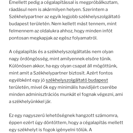
Emellett pedig a cégalapítással is megpróbálkoztam,
ráadásul nem is akármilyen helyen. Szerintem a
Székhelypartner az egyik legjobb székhelyszolgáltató
budapest területén. Nem kellett mást tennem, mint
felmennem az oldalukra ahhoz, hogy minden infót
pontosan megkapjak az egész folyamatról.
A cégalapítás és a székhelyszolgáltatás nem olyan
nagy ördöngösség, mint amilyennek elsőre tűnik.
Különösen akkor, ha egy olyan csapat áll mögöttünk,
mint amit a Székhelypartner biztosít. Azért fontos
egyébként egy jó
székhelyszolgáltató budapest
területén, mivel ők egy minimális havidíjért cserébe
minden adminisztrációs munkát el fognak végezni, ami
a székhelyünkkel jár.
Ez egy nagyszerű lehetőségnek hangzott számomra,
éppen ezért úgy döntöttem, hogy a cégalapítás mellett
egy székhelyt is fogok igényelni tőlük. A